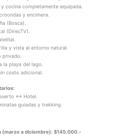
 y cocina completamente equipada.
icroondas y encimera.
ña (Bosca).
tal (DirecTV).
telital.
lla y vista al entorno natural.
 privado.
 la playa del lago.
in costo adicional.
arios:
puerto ↔ Hotel.
minatas guiadas y trekking.
 (marzo a diciembre): $145.000.-