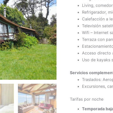
Living, comedor
Refrigerador, m
Calefacción a le
Televisión sateli
Wifi – Internet sa
Terraza con parri
Estacionamiento
Acceso directo a
Uso de kayaks s
Servicios complement
Traslados: Aero
Excursiones, ca
Tarifas por noche
Temporada baja